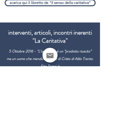
scarica qui il libretto de "Il senso della caritativa"
interventi, articoli, incontri inerenti
"La Caritativa"
5 Ottobre 2016 - "L’opera non è un “prodotto riuscito”
ma un uomo che mendica il cuore di Cristo di Aldo Trento.
Sito Tempi.it
12 Ottobre 2016 - "Le Opere di Misericordia corporali e
spirituali". Papa Francesco. Udienza Generale
10 Maggio 2018 - "Caritativa: così la vita può fiorire".
Rivista "Tracce"
29 Gennaio 2019 - "Carità. L'inizio di un mondo nuovo" di
Davide Prosperi. Rivista "Tracce"
12 Giugno 2019- "Voglio che tu venga qui per me". Sito
clonline.org