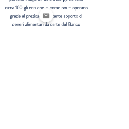
circa 160 gli enti che – come noi – operano
grazie al prezioso e costante apporto di
generi alimentari da parte del Banco
Alimentare della Lombardia.
Associazione Banco di Solidarietà di
Bergamo
ODV
Organizzazione di volontariato iscritta al RUNTS in data 10
giugno 2022
banco.solidarieta.bg@gmail.com
codice fiscale
95127890168
Via Borgo Palazzo 130, padiglione 20, 24125
Bergamo