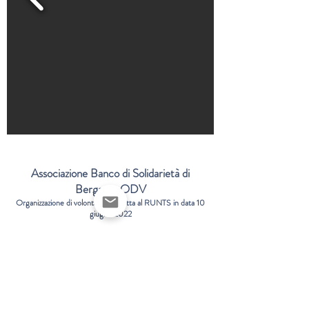
Associazione Banco di Solidarietà di
Bergamo
ODV
Organizzazione di volontariato iscritta al RUNTS in data 10
giugno 2022
banco.solidarieta.bg@gmail.com
codice fiscale
95127890168
Via Borgo Palazzo 130, padiglione 20, 24125
Bergamo