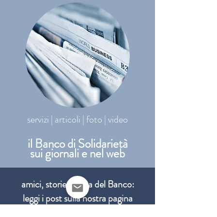
servizi | articoli | foto | video
il Banco di Solidarietà
sui giornali e nel web
amici, storie, la vita del Banco:
leggi i post sulla nostra pagina
Facebook