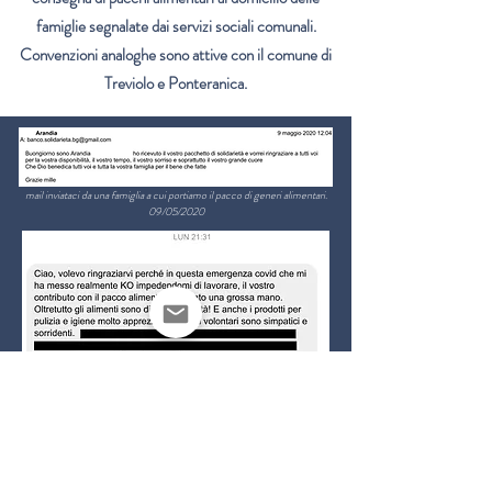
famiglie segnalate dai servizi sociali comunali.
Convenzioni analoghe sono attive con il comune di
Treviolo e Ponteranica.
mail inviataci da una famiglia a cui portiamo il pacco di generi alimentari.
09/05/2020
messaggio arrivato sulla nostra pagina
Facebook
. 01/06/2020
Associazione Banco di Solidarietà di
Bergamo
ODV